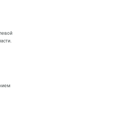
левой
асти.
анием