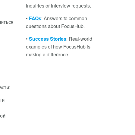
inquiries or interview requests.
•
FAQs
: Answers to common
читься
questions about FocusHub.
•
Success Stories
: Real-world
examples of how FocusHub is
making a difference.
асти:
 и
вой