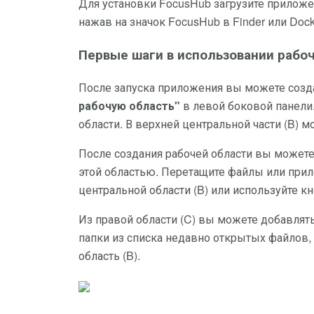
Для установки FocusHub загрузите приложен
нажав на значок FocusHub в Finder или Dock
Первые шаги в использовании рабо
После запуска приложения вы можете созда
рабочую область"
в левой боковой панели.
области. В верхней центральной части (B) м
После создания рабочей области вы можете
этой областью. Перетащите файлы или прило
центральной области (B) или используйте к
Из правой области (C) вы можете добавля
папки из списка недавно открытых файлов
область (B).