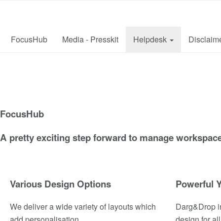
FocusHub
The Workspace Manager
FocusHub
Media - Presskit
Helpdesk
Disclaim
FocusHub
A pretty exciting step forward to manage workspace
Various Design Options
Powerful Y
We deliver a wide variety of layouts which
Darg&Drop in 
add personalisation.
design for a