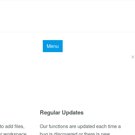
Menu
×
Regular Updates
to add files,
Our functions are updated each time a
our workspace,
bug is discovered or there is new