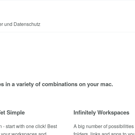
er und Datenschutz
s in a variety of combinations on your mac.
et Simple
Infinitely Workspaces
- start with one click! Best
A big number of possibilities 
ll your workspaces and
folders, links and apps to y