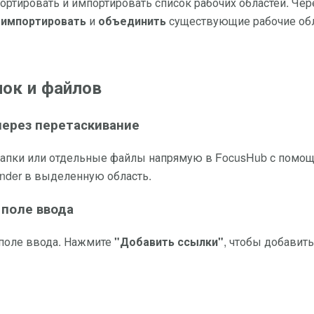
ртировать и импортировать список рабочих областей. Чер
,
импортировать
и
объединить
существующие рабочие обл
пок и файлов
ерез перетаскивание
папки или отдельные файлы напрямую в FocusHub с помо
inder в выделенную область.
 поле ввода
поле ввода. Нажмите
"Добавить ссылки"
, чтобы добавить