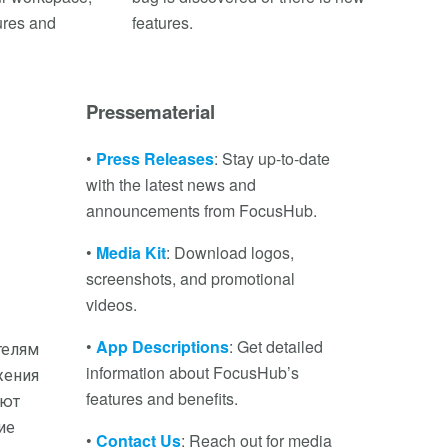
ures and
features.
Pressematerial
•
Press Releases
: Stay up-to-date
with the latest news and
announcements from FocusHub.
•
Media Kit
: Download logos,
screenshots, and promotional
videos.
•
App Descriptions
: Get detailed
телям
information about FocusHub’s
жения
features and benefits.
уют
ие
•
Contact Us
: Reach out for media