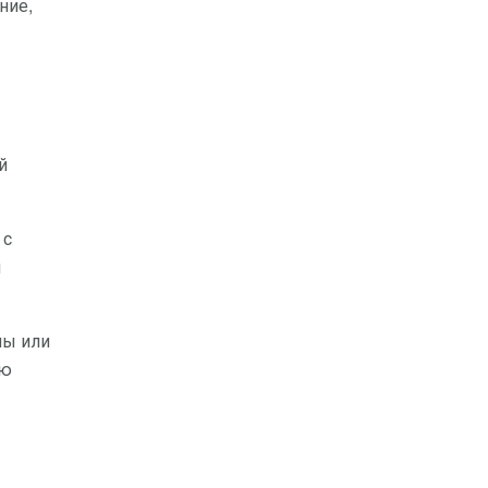
ние,
й
 с
и
лы или
ую