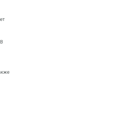
ет
 В
также